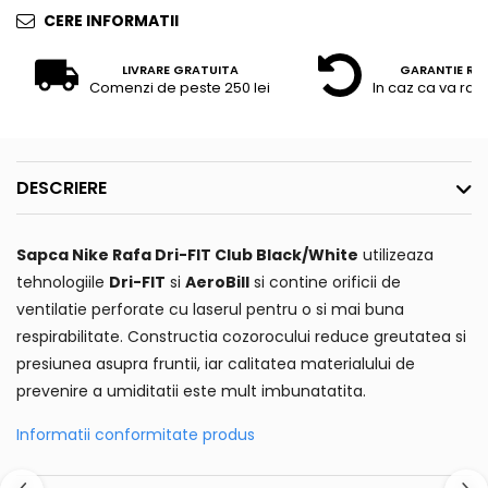
CERE INFORMATII
LIVRARE GRATUITA
GARANTIE RE
Comenzi de peste 250 lei
In caz ca va raz
DESCRIERE
Sapca Nike Rafa Dri-FIT Club Black/White
utilizeaza
tehnologiile
Dri-FIT
si
AeroBill
si contine orificii de
ventilatie perforate cu laserul pentru o si mai buna
respirabilitate. Constructia cozorocului reduce greutatea si
presiunea asupra fruntii, iar calitatea materialului de
prevenire a umiditatii este mult imbunatatita.
Informatii conformitate produs