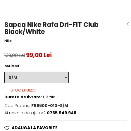
Accesorii tenis
Gripuri & overgripuri
Sapca Nike Rafa Dri-FIT Club
Accesorii teren tenis
Black/White
Testeaza rachete
Nike
99,00 Lei
139,00 Lei
MARIME
:
STOC EPUIZAT
Durata de livrare:
1-3 zile
Cod Produs:
FB5600-010~S/M
Ai nevoie de ajutor?
0765.949.946
ADAUGA LA FAVORITE