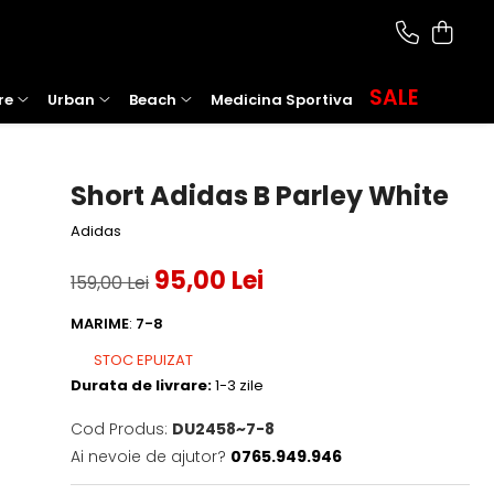
SALE
re
Urban
Beach
Medicina Sportiva
Short Adidas B Parley White
Adidas
95,00 Lei
159,00 Lei
MARIME
:
7-8
STOC EPUIZAT
Durata de livrare:
1-3 zile
Cod Produs:
DU2458~7-8
Ai nevoie de ajutor?
0765.949.946