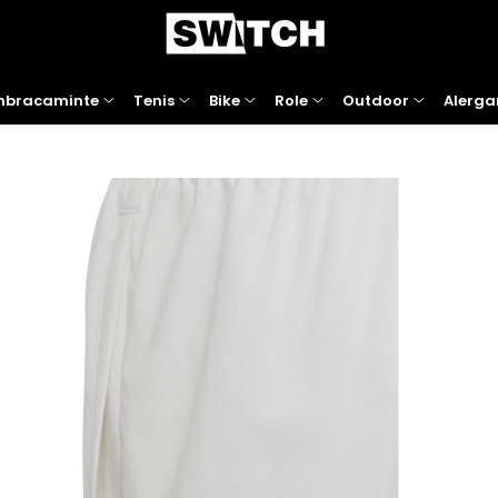
mbracaminte
Tenis
Bike
Role
Outdoor
Alerga