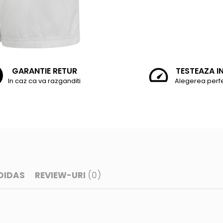
GARANTIE RETUR
TESTEAZA I
In caz ca va razganditi
Alegerea perf
DIDAS
REVIEW-URI
(0)