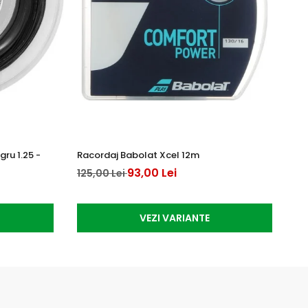
ru 1.25 -
Racordaj Babolat Xcel 12m
Ra
12
93,00 Lei
125,00 Lei
10
VEZI VARIANTE