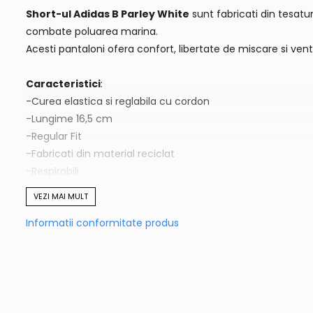
Short-ul Adidas B Parley White
sunt fabricati din tesatur
combate poluarea marina.
Acesti pantaloni ofera confort, libertate de miscare si venti
Caracteristici
:
-Curea elastica si reglabila cu cordon
-Lungime 16,5 cm
-Regular Fit
-Fabricati din material reciclat
-Respirabili
-Libertate de miscare
VEZI MAI MULT
Informatii conformitate produs