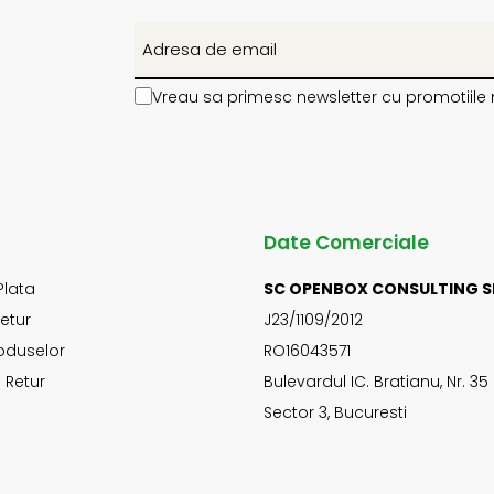
Vreau sa primesc newsletter cu promotiile 
Date Comerciale
Plata
SC OPENBOX CONSULTING S
Retur
J23/1109/2012
oduselor
RO16043571
 Retur
Bulevardul IC. Bratianu, Nr. 35
Sector 3, Bucuresti