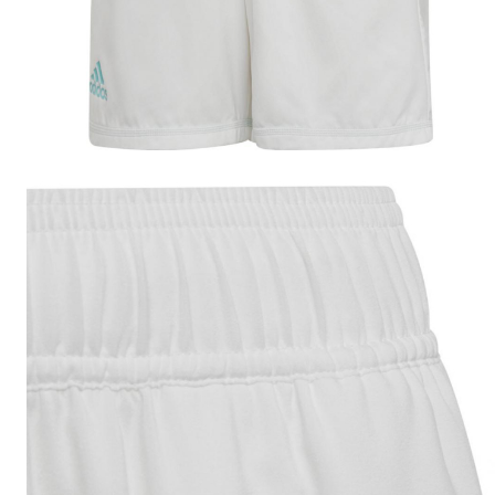
Accesorii tenis
Gripuri & overgripuri
Accesorii teren tenis
Testeaza rachete