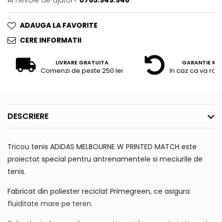
Ai nevoie de ajutor?
0765.949.946
ADAUGA LA FAVORITE
CERE INFORMATII
LIVRARE GRATUITA
GARANTIE RE
Comenzi de peste 250 lei
In caz ca va raz
DESCRIERE
Tricou tenis ADIDAS MELBOURNE W PRINTED MATCH este
proiectat special pentru antrenamentele si meciurile de
tenis.
Fabricat din poliester reciclat Primegreen, ce asigura
fluiditate mare pe teren.