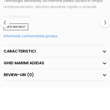
Tehnologia Aeroready va mentine pielea uscata in timpul
antrenamentelor, datorita absorbtie rapide a umezelii.
Guler rotund.
Culoare alb.
VEZI MAI MULT
Compozitie 93% poliester reciclat - 7% elastan
Informatii conformitate produs
CARACTERISTICI
GHID MARIMI ADIDAS
REVIEW-URI
(0)