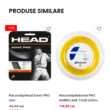
PRODUSE SIMILARE
-18%
-
Racordaj Head Sonic PRO
Racordaj Babolat PRO
12m
HURRICANE TOUR 200m
49,00 Lei
716,85 Lei