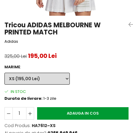
Accesorii tenis
Gripuri & overgripuri
Tricou ADIDAS MELBOURNE W
Accesorii teren tenis
PRINTED MATCH
Testeaza rachete
Adidas
195,00 Lei
325,00 Lei
MARIME
:
IN STOC
Durata de livrare:
1-3 zile
ADAUGA IN COS
Cod Produs:
HA7612~XS