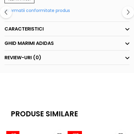
Guler: rotund
Logo: in partea stanga, la piept
Informatii conformitate produs
Culoare: navy
Compozitie: 100% poliester reciclat.
CARACTERISTICI
GHID MARIMI ADIDAS
REVIEW-URI
(0)
PRODUSE SIMILARE