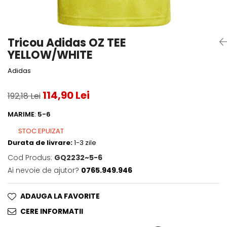
Accesorii tenis
Gripuri & overgripuri
Tricou Adidas OZ TEE
Accesorii teren tenis
YELLOW/WHITE
Testeaza rachete
Adidas
114,90 Lei
192,18 Lei
MARIME
:
5-6
STOC EPUIZAT
Durata de livrare:
1-3 zile
Cod Produs:
GQ2232~5-6
Ai nevoie de ajutor?
0765.949.946
ADAUGA LA FAVORITE
CERE INFORMATII