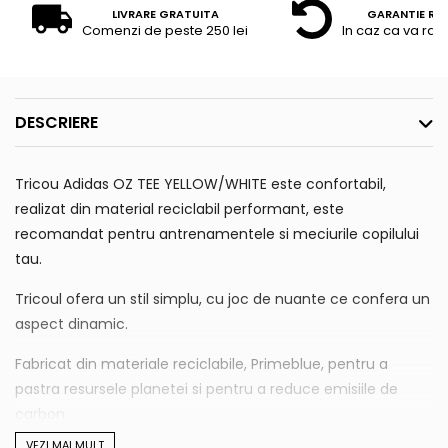
LIVRARE GRATUITA
GARANTIE RE
Comenzi de peste 250 lei
In caz ca va raz
DESCRIERE
Tricou Adidas OZ TEE YELLOW/WHITE este confortabil,
realizat din material reciclabil performant, este
recomandat pentru antrenamentele si meciurile copilului
tau.
Tricoul ofera un stil simplu, cu joc de nuante ce confera un
aspect dinamic.
Fabricat din materiale reciclabile, Primeblue, pentru a
pastra resursele planetei si pentru a reduce emisiile de
carbon.
VEZI MAI MULT