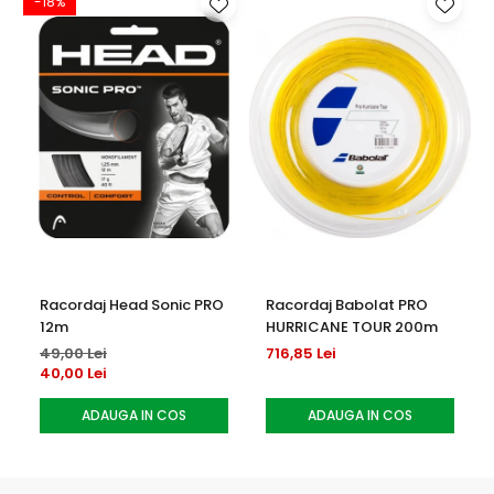
-18%
-
Racordaj Head Sonic PRO
Racordaj Babolat PRO
12m
HURRICANE TOUR 200m
49,00 Lei
716,85 Lei
40,00 Lei
ADAUGA IN COS
ADAUGA IN COS