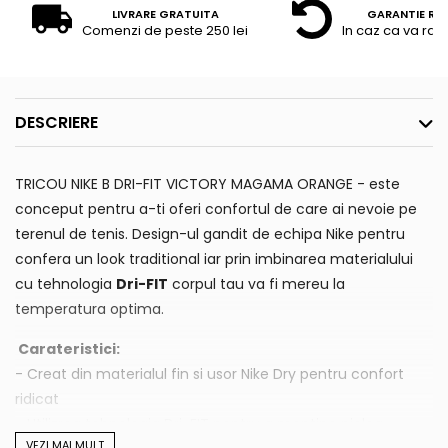
LIVRARE GRATUITA
GARANTIE RE
Comenzi de peste 250 lei
In caz ca va raz
DESCRIERE
TRICOU NIKE B DRI-FIT VICTORY MAGAMA ORANGE - este
conceput pentru a-ti oferi confortul de care ai nevoie pe
terenul de tenis. Design-ul gandit de echipa Nike pentru
confera un look traditional iar prin imbinarea materialului
cu tehnologia
Dri-FIT
corpul tau va fi mereu la
temperatura optima.
Carateristici:
- Creat din materialul fin si usor Nike Dry pentru confort
ridicat
- Utilizrea tehnologia Dri-FIT pentru a mentine pielea
VEZI MAI MULT