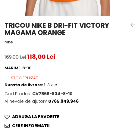
Accesorii tenis
Gripuri & overgripuri
TRICOU NIKE B DRI-FIT VICTORY
Accesorii teren tenis
MAGAMA ORANGE
Testeaza rachete
Nike
118,00 Lei
169,00 Lei
MARIME
:
8-10
STOC EPUIZAT
Durata de livrare:
1-3 zile
Cod Produs:
CV7565-834~8-10
Ai nevoie de ajutor?
0765.949.946
ADAUGA LA FAVORITE
CERE INFORMATII