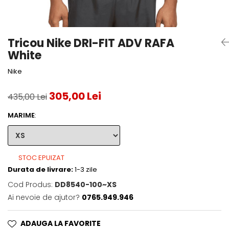
Accesorii tenis
Gripuri & overgripuri
Tricou Nike DRI-FIT ADV RAFA
Accesorii teren tenis
White
Testeaza rachete
Nike
305,00 Lei
435,00 Lei
MARIME
:
STOC EPUIZAT
Durata de livrare:
1-3 zile
Cod Produs:
DD8540-100~XS
Ai nevoie de ajutor?
0765.949.946
ADAUGA LA FAVORITE