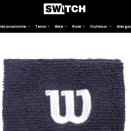
mbracaminte
Tenis
Bike
Role
Outdoor
Alerga