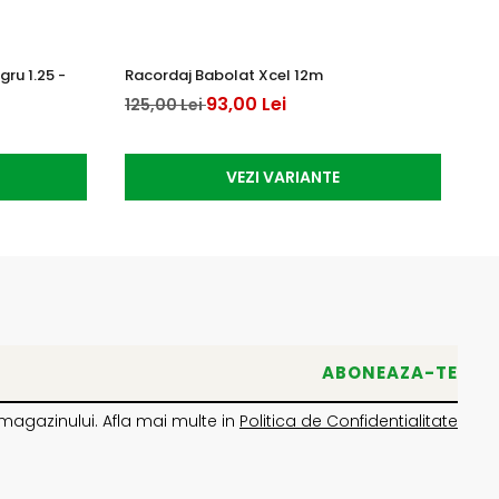
ru 1.25 -
Racordaj Babolat Xcel 12m
Ra
12
93,00 Lei
125,00 Lei
10
VEZI VARIANTE
magazinului. Afla mai multe in
Politica de Confidentialitate