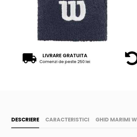
Accesorii tenis
Gripuri & overgripuri
Accesorii teren tenis
Testeaza rachete
LIVRARE GRATUITA
Comenzi de peste 250 lei
DESCRIERE
CARACTERISTICI
GHID MARIMI W