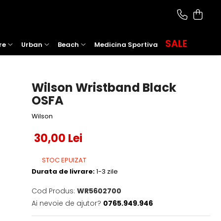
SALE
re
Urban
Beach
Medicina Sportiva
Wilson Wristband Black
OSFA
Wilson
30,00 Lei
STOC EPUIZAT
Durata de livrare:
1-3 zile
Cod Produs:
WR5602700
Ai nevoie de ajutor?
0765.949.946