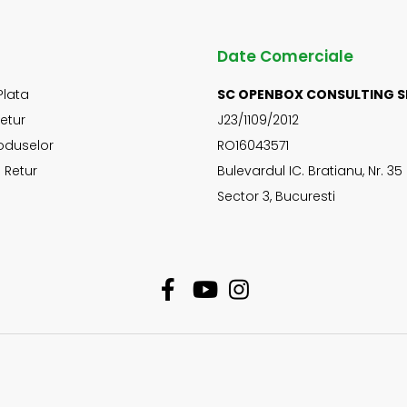
Date Comerciale
Plata
SC OPENBOX CONSULTING S
Retur
J23/1109/2012
oduselor
RO16043571
 Retur
Bulevardul IC. Bratianu, Nr. 35
Sector 3, Bucuresti