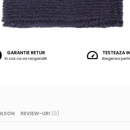
GARANTIE RETUR
TESTEAZA I
In caz ca va razganditi
Alegerea perf
ILSON
REVIEW-URI
(0)