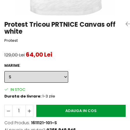
Accesorii tenis
Gripuri & overgripuri
Protest Tricou PRTNICE Canvas off
Accesorii teren tenis
white
Testeaza rachete
Protest
64,00 Lei
129,00 Lei
MARIME
:
IN STOC
Durata de livrare:
1-3 zile
ADAUGA IN COS
Cod Produs:
1611121-101~S