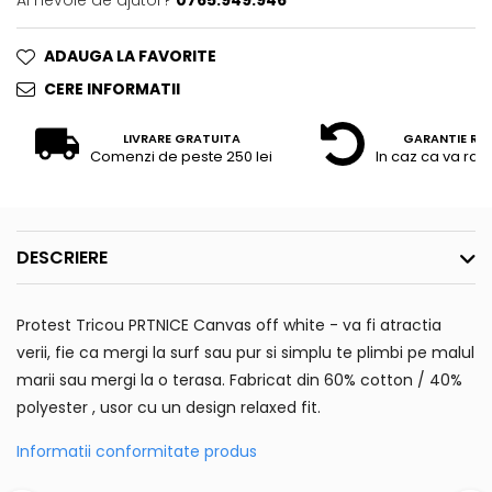
Ai nevoie de ajutor?
0765.949.946
ADAUGA LA FAVORITE
CERE INFORMATII
LIVRARE GRATUITA
GARANTIE RE
Comenzi de peste 250 lei
In caz ca va raz
DESCRIERE
Protest Tricou PRTNICE Canvas off white - va fi atractia
verii, fie ca mergi la surf sau pur si simplu te plimbi pe malul
marii sau mergi la o terasa. Fabricat din 60% cotton / 40%
polyester , usor cu un design relaxed fit.
Informatii conformitate produs