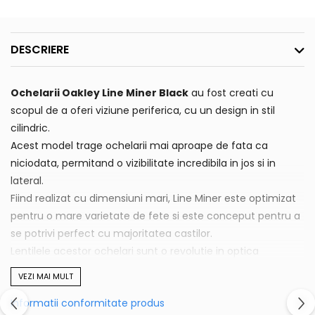
DESCRIERE
Ochelarii Oakley Line Miner Black
au fost creati cu
scopul de a oferi viziune periferica, cu un design in stil
cilindric.
Acest model trage ochelarii mai aproape de fata ca
niciodata, permitand o vizibilitate incredibila in jos si in
lateral.
Fiind realizat cu dimensiuni mari, Line Miner este optimizat
pentru o mare varietate de fete si este conceput pentru a
se potrivi perfect cu majoritatea castilor.
Lentilele acestor ochelari sunt o revolutie in optica
lentilelor, bazata pe decenii de cercetare stiintifica a
VEZI MAI MULT
culorilor. Acestea asigura un control fara precedent al
Informatii conformitate produs
transmisiei luminii, ceea ce duce la culorile reglate precis