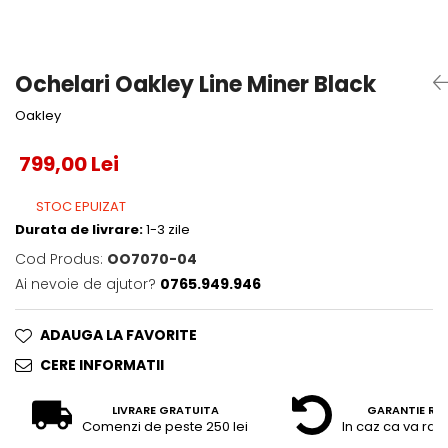
Accesorii tenis
Gripuri & overgripuri
Ochelari Oakley Line Miner Black
Accesorii teren tenis
Oakley
Testeaza rachete
799,00 Lei
STOC EPUIZAT
Durata de livrare:
1-3 zile
Cod Produs:
OO7070-04
Ai nevoie de ajutor?
0765.949.946
ADAUGA LA FAVORITE
CERE INFORMATII
LIVRARE GRATUITA
GARANTIE RE
Comenzi de peste 250 lei
In caz ca va raz