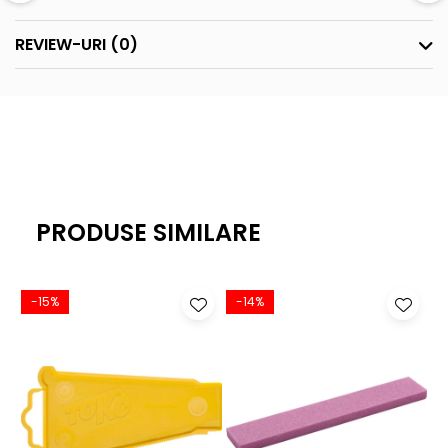
-Husa reîncărcabilă din ceară
REVIEW-URI
(0)
PRODUSE SIMILARE
-15%
-14%
-