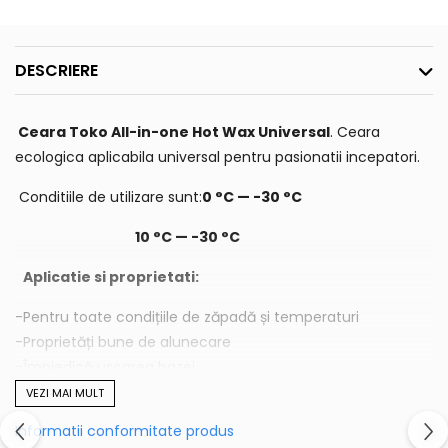
DESCRIERE
Ceara Toko All-in-one Hot Wax Universal
. Ceara
ecologica aplicabila universal pentru pasionatii incepatori.
Conditiile de utilizare sunt:
0 °C — -30 °C
10 °C — -30 °C
Aplicatie si proprietati:
-Pentru toate condițiile de zăpadă și temperaturi
-Proprietăți bune de alunecare
-Împiedică uscarea bazei
-biodegradabil
VEZI MAI MULT
-Protejează schiurile de murdărie și oxidare atunci când
Informatii conformitate produs
sunt depozitate