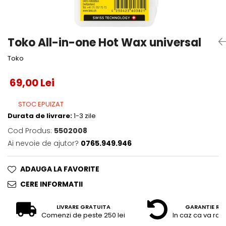
Accesorii tenis
Gripuri & overgripuri
Toko All-in-one Hot Wax universal
Accesorii teren tenis
Toko
Testeaza rachete
69,00 Lei
STOC EPUIZAT
Durata de livrare:
1-3 zile
Cod Produs:
5502008
Ai nevoie de ajutor?
0765.949.946
ADAUGA LA FAVORITE
CERE INFORMATII
LIVRARE GRATUITA
GARANTIE RE
Comenzi de peste 250 lei
In caz ca va raz