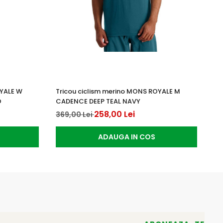
OYALE W
Tricou ciclism merino MONS ROYALE M
Tr
O
CADENCE DEEP TEAL NAVY
TE
258,00 Lei
369,00 Lei
36
ADAUGA IN COS