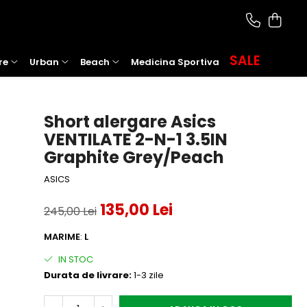
SALE
re
Urban
Beach
Medicina Sportiva
Short alergare Asics
VENTILATE 2-N-1 3.5IN
Graphite Grey/Peach
ASICS
135,00 Lei
245,00 Lei
MARIME
:
L
IN STOC
Durata de livrare:
1-3 zile