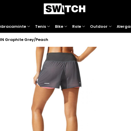
mbracaminte
Tenis
Bike
Role
Outdoor
Alerga
5IN Graphite Grey/Peach