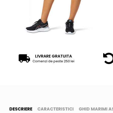
Accesorii tenis
Gripuri & overgripuri
Accesorii teren tenis
Testeaza rachete
LIVRARE GRATUITA
Comenzi de peste 250 lei
DESCRIERE
CARACTERISTICI
GHID MARIMI A