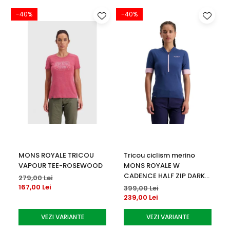
-40%
-40%
MONS ROYALE TRICOU
Tricou ciclism merino
VAPOUR TEE-ROSEWOOD
MONS ROYALE W
CADENCE HALF ZIP DARK
279,00 Lei
DENIM
167,00 Lei
399,00 Lei
239,00 Lei
VEZI VARIANTE
VEZI VARIANTE