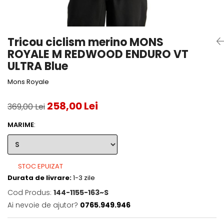
Accesorii tenis
Gripuri & overgripuri
Tricou ciclism merino MONS
Accesorii teren tenis
ROYALE M REDWOOD ENDURO VT
Testeaza rachete
ULTRA Blue
Mons Royale
258,00 Lei
369,00 Lei
MARIME
:
STOC EPUIZAT
Durata de livrare:
1-3 zile
Cod Produs:
144-1155-163~S
Ai nevoie de ajutor?
0765.949.946