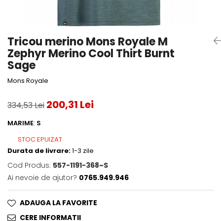
Accesorii tenis
Gripuri & overgripuri
Tricou merino Mons Royale M
Accesorii teren tenis
Zephyr Merino Cool Thirt Burnt
Testeaza rachete
Sage
Mons Royale
200,31 Lei
334,53 Lei
MARIME
:
S
STOC EPUIZAT
Durata de livrare:
1-3 zile
Cod Produs:
557-1191-368~S
Ai nevoie de ajutor?
0765.949.946
ADAUGA LA FAVORITE
CERE INFORMATII