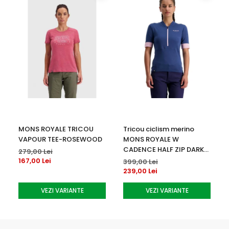
MONS ROYALE TRICOU
Tricou ciclism merino
VAPOUR TEE-ROSEWOOD
MONS ROYALE W
CADENCE HALF ZIP DARK
279,00 Lei
DENIM
167,00 Lei
399,00 Lei
239,00 Lei
VEZI VARIANTE
VEZI VARIANTE