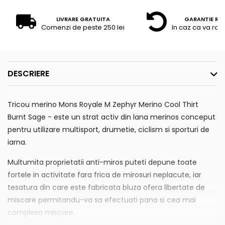
LIVRARE GRATUITA
GARANTIE RE
Comenzi de peste 250 lei
In caz ca va raz
DESCRIERE
Tricou merino Mons Royale M Zephyr Merino Cool Thirt
Burnt Sage - este un strat activ din lana merinos conceput
pentru utilizare multisport, drumetie, ciclism si sporturi de
iarna.
Multumita proprietatii anti-miros puteti depune toate
fortele in activitate fara frica de mirosuri neplacute, iar
tesatura din care este fabricata bluza ofera libertate de
miscare permitandu-va sa efectuati pana si cea mai
complexa miscare.