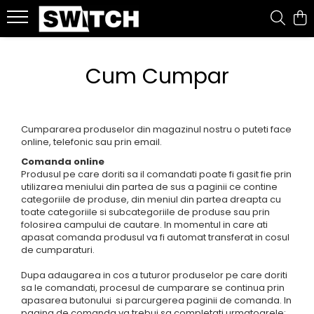
Snowboard
Ski
Splitboard
Accesorii
Imbracaminte
Tenis
Bike
Role
Outdoor
Alergare
Urban
Beach
Cum Cumpar
Placi Snowboard
Schiuri
Placi Splitboard
Ochelari
Geci
Rachete tenis
Jerseys
Role inline
Rucsacuri
Tricouri
Sepci
Boardshorts
Boots Snowboard
Clapari
Legaturi splitboard
Casti
Pantaloni
Racordaje tenis
ACCESORII SI PIESE
Pantaloni outdoor
Bustiere
Hanorace
Bluze UV
Legaturi snowboard
Legaturi Ski
Accesorii Splitboard
Genti si Huse
Costume ski
Mingi tenis
PROTECTII SKATE
Sosete outdoor
Incaltaminte alergare
Tricouri & maiouri
Costume de baie
Cumpararea produselor din magazinul nostru o puteti face
Accesorii snowboard
Bete ski
Protectii
Mid layer
Incaltaminte tenis
Geci
Underwear
Ochelari de soare
online, telefonic sau prin email.
Comanda online
Accesorii ski tura
Branturi
First layer
Imbracaminte
Pantaloni alergare
Curele
Produsul pe care doriti sa il comandati poate fi gasit fie prin
Testare schiuri
Protectii picioare
Manusi
Sepci
Lenjerie intima
utilizarea meniului din partea de sus a paginii ce contine
categoriile de produse, din meniul din partea dreapta cu
Sosete
Incalzitoare
Sosete
Incaltaminte
toate categoriile si subcategoriile de produse sau prin
Trening tenis
folosirea campului de cautare. In momentul in care ati
Accesorii incaltaminte
Caciuli
Accesorii diverse
apasat comanda produsul va fi automat transferat in cosul
Pantaloni tenis
Accesorii personalizare
Cagule
de cumparaturi.
Fuste tenis
Intretinere echipament
Neck-uri
Jachete tenis
Dupa adaugarea in cos a tuturor produselor pe care doriti
sa le comandati, procesul de cumparare se continua prin
Tricouri tenis
apasarea butonului si parcurgerea paginii de comanda. In
Genti tenis
pagina de comanda va trebui sa completati urmatoarele: