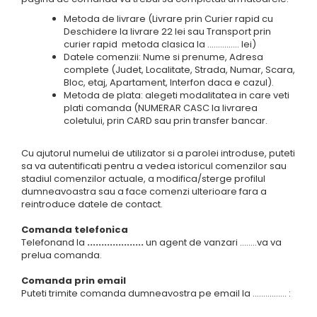
Metoda de livrare (Livrare prin Curier rapid cu
Accesorii tenis
Deschidere la livrare 22 lei sau Transport prin
Gripuri & overgripuri
curier rapid metoda clasica la ............... lei)
Datele comenzii: Nume si prenume, Adresa
Accesorii teren tenis
complete (Judet, Localitate, Strada, Numar, Scara,
Bloc, etaj, Apartament, Interfon daca e cazul).
Testeaza rachete
Metoda de plata: alegeti modalitatea in care veti
plati comanda (NUMERAR CASC la livrarea
coletului, prin CARD sau prin transfer bancar.
Cu ajutorul numelui de utilizator si a parolei introduse, puteti
sa va autentificati pentru a vedea istoricul comenzilor sau
stadiul comenzilor actuale, a modifica/sterge profilul
dumneavoastra sau a face comenzi ulterioare fara a
reintroduce datele de contact.
Comanda telefonica
Telefonand la
....................
un agent de vanzari ........va va
prelua comanda.
Comanda prin email
Puteti trimite comanda dumneavostra pe email la ................ :