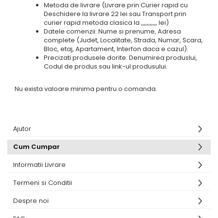
Metoda de livrare (Livrare prin Curier rapid cu
Deschidere la livrare 22 lei sau Transport prin
curier rapid metoda clasica la ,,,,,,,,,,, lei)
Datele comenzii: Nume si prenume, Adresa
complete (Judet, Localitate, Strada, Numar, Scara,
Bloc, etaj, Apartament, Interfon daca e cazul).
Precizati produsele dorite: Denumirea produslui,
Codul de produs sau link-ul produsului.
Nu exista valoare minima pentru o comanda.
Ajutor
Cum Cumpar
Informatii Livrare
Termeni si Conditii
Despre noi