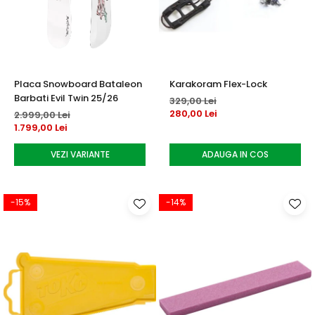
Accesorii tenis
Gripuri & overgripuri
Accesorii teren tenis
Placa Snowboard Bataleon
Karakoram Flex-Lock
Testeaza rachete
Barbati Evil Twin 25/26
329,00 Lei
280,00 Lei
2.999,00 Lei
1.799,00 Lei
VEZI VARIANTE
ADAUGA IN COS
-15%
-14%