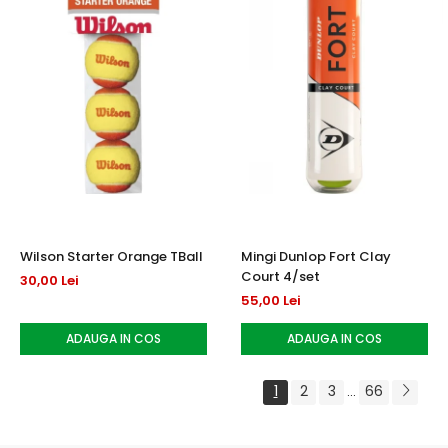
Wilson Starter Orange TBall
Mingi Dunlop Fort Clay
Court 4/set
30,00 Lei
55,00 Lei
ADAUGA IN COS
ADAUGA IN COS
1
2
3
66
...