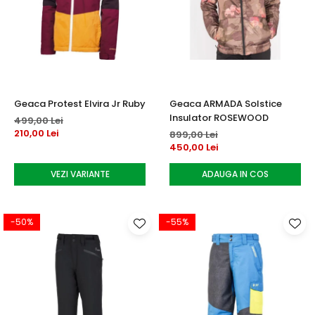
Geaca Protest Elvira Jr Ruby
Geaca ARMADA Solstice
Insulator ROSEWOOD
499,00 Lei
210,00 Lei
899,00 Lei
450,00 Lei
VEZI VARIANTE
ADAUGA IN COS
-50%
-55%