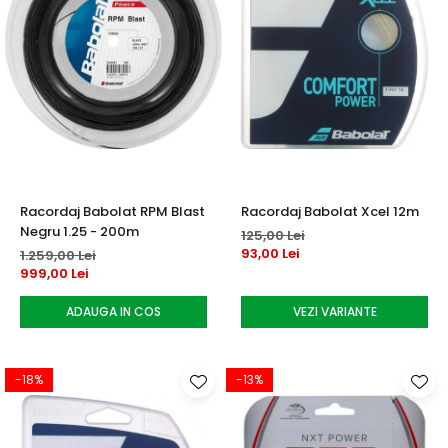
Racordaj Babolat RPM Blast
Racordaj Babolat Xcel 12m
Negru 1.25 - 200m
125,00 Lei
93,00 Lei
1.259,00 Lei
999,00 Lei
ADAUGA IN COS
VEZI VARIANTE
-18%
-13%