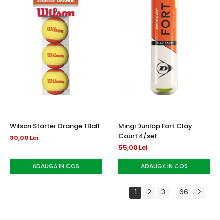
Wilson Starter Orange TBall
Mingi Dunlop Fort Clay
Court 4/set
30,00 Lei
55,00 Lei
ADAUGA IN COS
ADAUGA IN COS
1
2
3
66
...