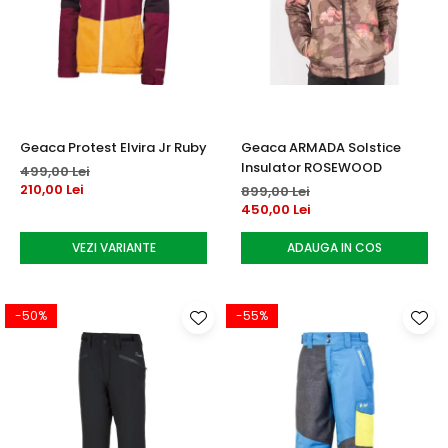
Geaca Protest Elvira Jr Ruby
Geaca ARMADA Solstice
Insulator ROSEWOOD
499,00 Lei
210,00 Lei
899,00 Lei
450,00 Lei
VEZI VARIANTE
ADAUGA IN COS
-50%
-55%