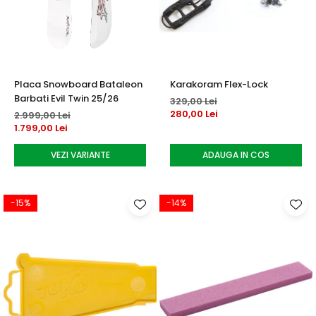
Accesorii tenis
Gripuri & overgripuri
Accesorii teren tenis
Placa Snowboard Bataleon
Karakoram Flex-Lock
Testeaza rachete
Barbati Evil Twin 25/26
329,00 Lei
280,00 Lei
2.999,00 Lei
1.799,00 Lei
VEZI VARIANTE
ADAUGA IN COS
-15%
-14%