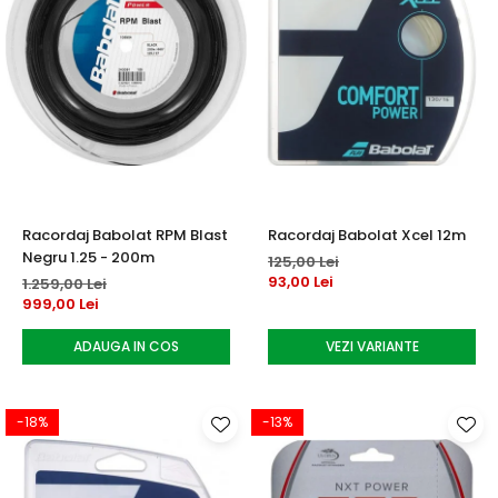
Racordaj Babolat RPM Blast
Racordaj Babolat Xcel 12m
Negru 1.25 - 200m
125,00 Lei
93,00 Lei
1.259,00 Lei
999,00 Lei
ADAUGA IN COS
VEZI VARIANTE
-18%
-13%