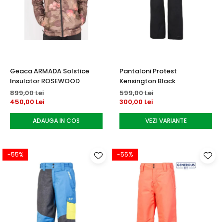
Geaca ARMADA Solstice
Pantaloni Protest
Insulator ROSEWOOD
Kensington Black
899,00 Lei
599,00 Lei
450,00 Lei
300,00 Lei
ADAUGA IN COS
VEZI VARIANTE
-55%
-55%