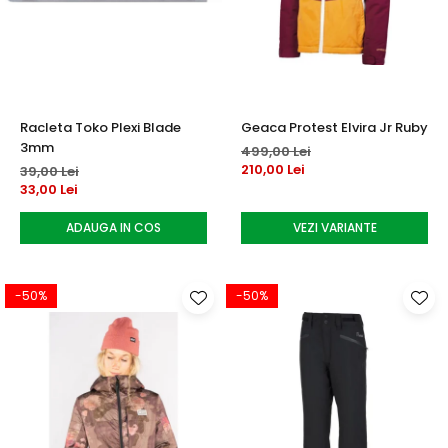
Racleta Toko Plexi Blade
Geaca Protest Elvira Jr Ruby
3mm
499,00 Lei
210,00 Lei
39,00 Lei
33,00 Lei
ADAUGA IN COS
VEZI VARIANTE
-50%
-50%