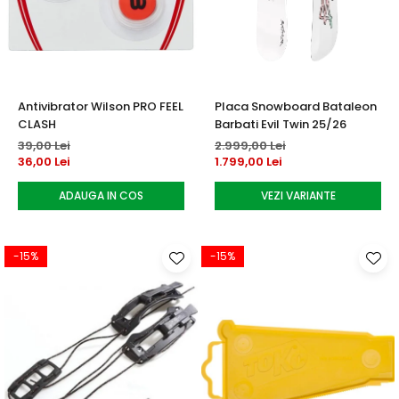
Accesorii tenis
Gripuri & overgripuri
Accesorii teren tenis
Antivibrator Wilson PRO FEEL
Placa Snowboard Bataleon
Testeaza rachete
CLASH
Barbati Evil Twin 25/26
39,00 Lei
2.999,00 Lei
36,00 Lei
1.799,00 Lei
ADAUGA IN COS
VEZI VARIANTE
-15%
-15%