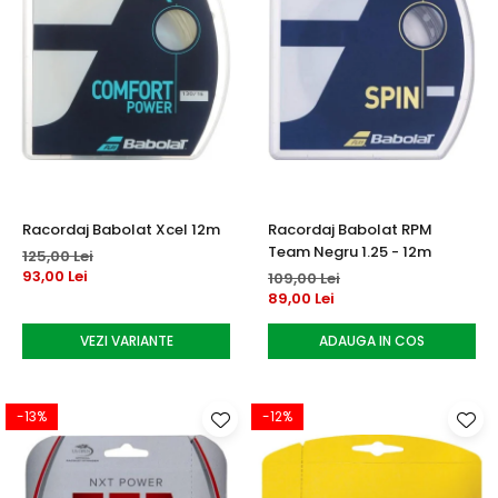
Racordaj Babolat Xcel 12m
Racordaj Babolat RPM
Team Negru 1.25 - 12m
125,00 Lei
93,00 Lei
109,00 Lei
89,00 Lei
VEZI VARIANTE
ADAUGA IN COS
-13%
-12%