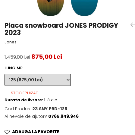
Accesorii tenis
Gripuri & overgripuri
Placa snowboard JONES PRODIGY
Accesorii teren tenis
2023
Testeaza rachete
Jones
875,00 Lei
1.459,00 Lei
LUNGIME
:
STOC EPUIZAT
Durata de livrare:
1-3 zile
Cod Produs:
23.SNY.PRD~125
Ai nevoie de ajutor?
0765.949.946
ADAUGA LA FAVORITE