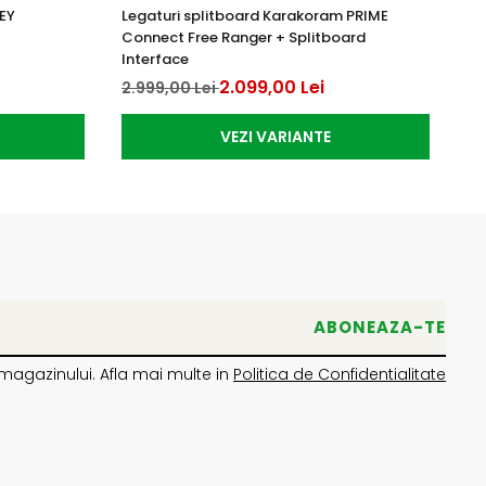
EY
Legaturi splitboard Karakoram PRIME
Le
Connect Free Ranger + Splitboard
Gr
Interface
2.
2.099,00 Lei
2.999,00 Lei
VEZI VARIANTE
magazinului. Afla mai multe in
Politica de Confidentialitate