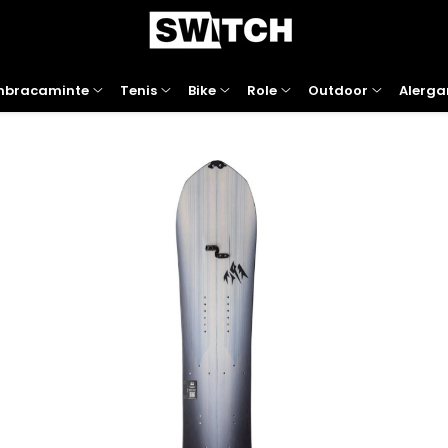
mbracaminte
Tenis
Bike
Role
Outdoor
Alerga