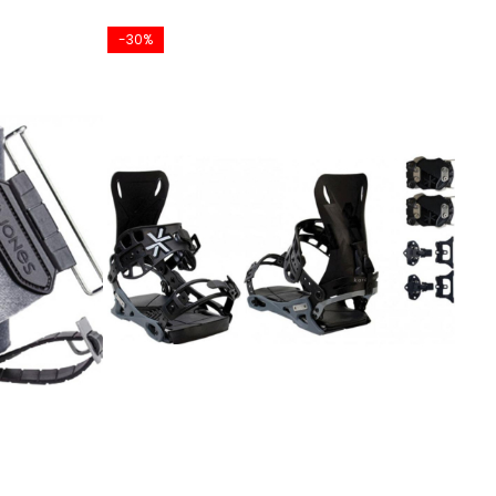
-30%
-31