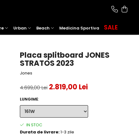
SALE
re
Urban
Beach
Medicina Sportiva
Placa splitboard JONES
STRATOS 2023
Jones
2.819,00 Lei
4.699,00 Lei
LUNGIME
:
IN STOC
Durata de livrare:
1-3 zile