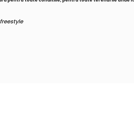
d pentru toate conditiile, pentru toate terenurile unde iti
freestyle