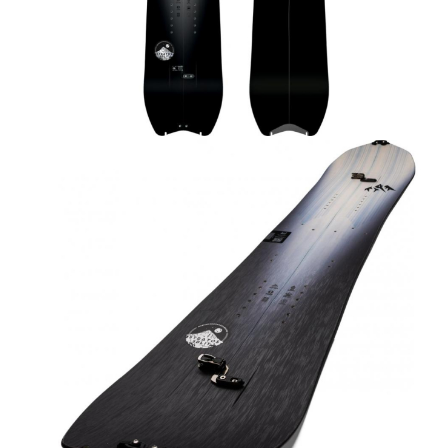
Accesorii tenis
Gripuri & overgripuri
Accesorii teren tenis
Testeaza rachete