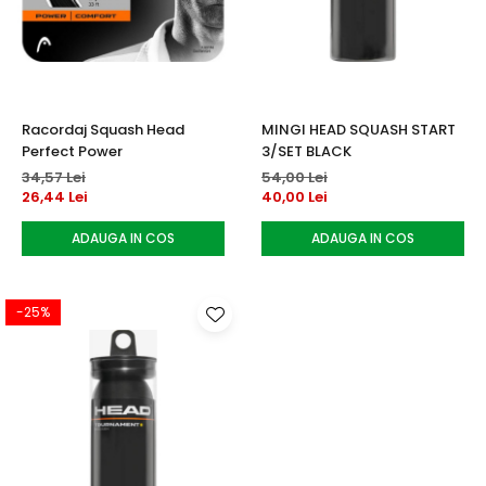
Accesorii tenis
Gripuri & overgripuri
Accesorii teren tenis
Racordaj Squash Head
MINGI HEAD SQUASH START
Testeaza rachete
Perfect Power
3/SET BLACK
34,57 Lei
54,00 Lei
26,44 Lei
40,00 Lei
ADAUGA IN COS
ADAUGA IN COS
-25%