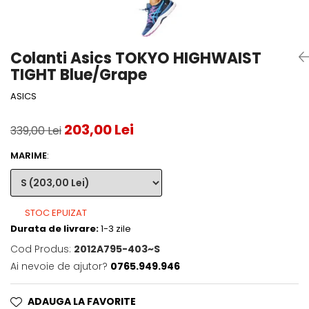
Accesorii tenis
Gripuri & overgripuri
Colanti Asics TOKYO HIGHWAIST
Accesorii teren tenis
TIGHT Blue/Grape
Testeaza rachete
ASICS
203,00 Lei
339,00 Lei
MARIME
:
STOC EPUIZAT
Durata de livrare:
1-3 zile
Cod Produs:
2012A795-403~S
Ai nevoie de ajutor?
0765.949.946
ADAUGA LA FAVORITE